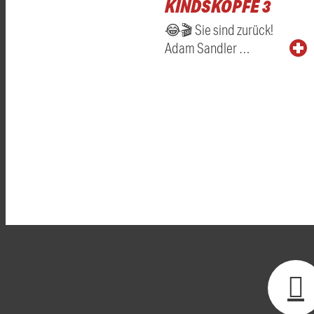
KINDSKÖPFE 3
😂🎬 Sie sind zurück!
Adam Sandler …