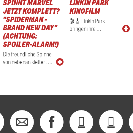
SPINNT MARVEL
LINKIN PARK
JETZT KOMPLETT?
KINOFILM
"SPIDERMAN -
🎬🎸 Linkin Park
BRAND NEW DAY"
bringen ihre …
(ACHTUNG:
SPOILER-ALARM!)
Die freundliche Spinne
von nebenan klettert …