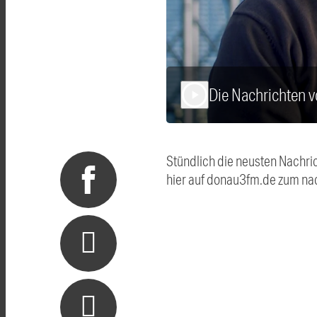
Die Nachrichten
play_arrow
Stündlich die neusten Nachri
hier auf donau3fm.de zum na