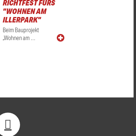
RICHTFEST FÜRS
"WOHNEN AM
ILLERPARK"
Beim Bauprojekt
„Wohnen am …