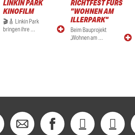
LINKIN PARK
RICHTFEST FÜRS
KINOFILM
"WOHNEN AM
ILLERPARK"
🎬🎸 Linkin Park
bringen ihre …
Beim Bauprojekt
„Wohnen am …