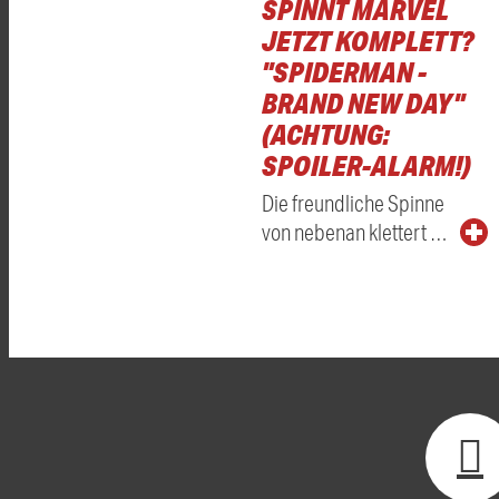
SPINNT MARVEL
JETZT KOMPLETT?
"SPIDERMAN -
BRAND NEW DAY"
(ACHTUNG:
SPOILER-ALARM!)
Die freundliche Spinne
von nebenan klettert …