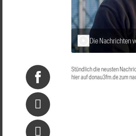
Die Nachrichten
play_arrow
Stündlich die neusten Nachri
hier auf donau3fm.de zum na