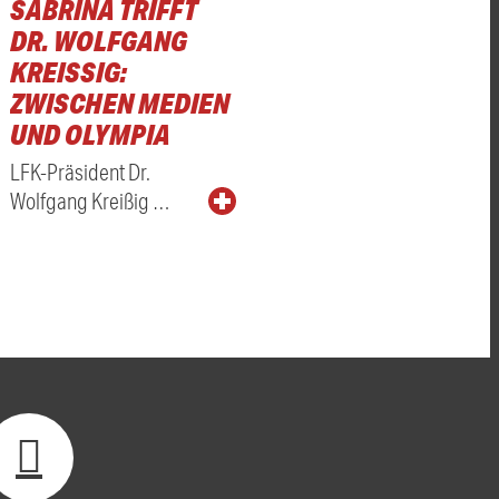
SABRINA TRIFFT
DR. WOLFGANG
KREISSIG: Z
WISCHEN MEDIEN U
ND OLYMPIA
LFK-Präsident Dr.
Wolfgang Kreißig …