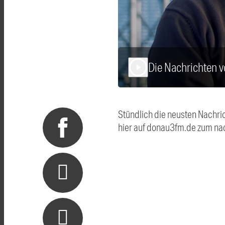
Die Nachrichten
play_arrow
Stündlich die neusten Nachri
hier auf donau3fm.de zum na