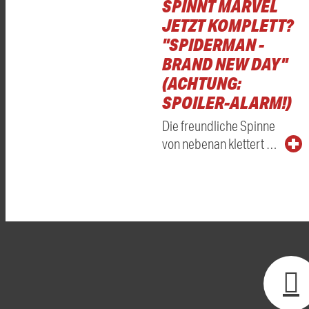
SPINNT MARVEL
JETZT KOMPLETT?
"SPIDERMAN -
BRAND NEW DAY"
(ACHTUNG:
SPOILER-ALARM!)
Die freundliche Spinne
von nebenan klettert …