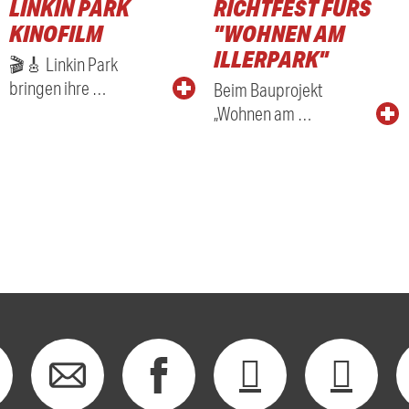
LINKIN PARK
RICHTFEST FÜRS
KINOFILM
"WOHNEN AM
ILLERPARK"
🎬🎸 Linkin Park
bringen ihre …
Beim Bauprojekt
„Wohnen am …