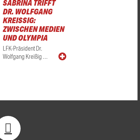
SABRINA TRIFFT
DR. WOLFGANG
KREISSIG: Z
WISCHEN MEDIEN U
ND OLYMPIA
LFK-Präsident Dr.
Wolfgang Kreißig …