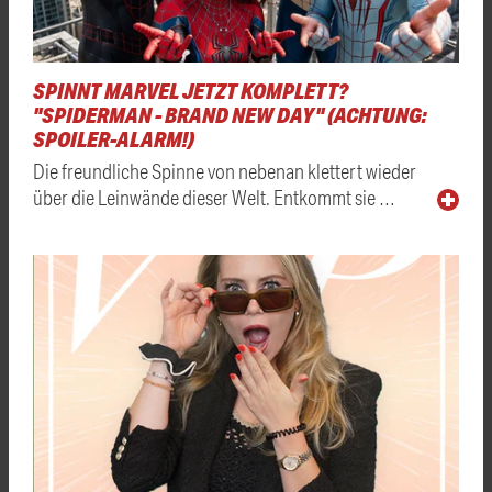
SPINNT MARVEL JETZT KOMPLETT?
"SPIDERMAN - BRAND NEW DAY" (ACHTUNG:
SPOILER-ALARM!)
Die freundliche Spinne von nebenan klettert wieder
über die Leinwände dieser Welt. Entkommt sie …