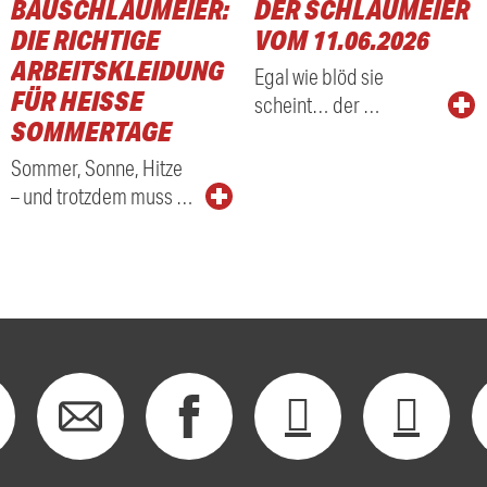
BAUSCHLAUMEIER:
DER SCHLAUMEIER
DIE RICHTIGE
VOM 11.06.2026
ARBEITSKLEIDUNG
Egal wie blöd sie
FÜR HEISSE S
scheint… der …
OMMERTAGE
Sommer, Sonne, Hitze
– und trotzdem muss …