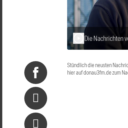
Die Nachrichten 
play_arrow
Stündlich die neusten Nachri
hier auf donau3fm.de zum Na