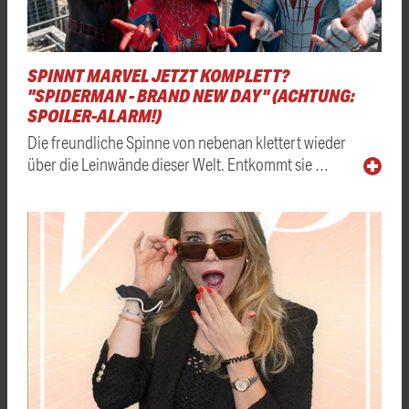
SPINNT MARVEL JETZT KOMPLETT?
"SPIDERMAN - BRAND NEW DAY" (ACHTUNG:
SPOILER-ALARM!)
Die freundliche Spinne von nebenan klettert wieder
über die Leinwände dieser Welt. Entkommt sie …