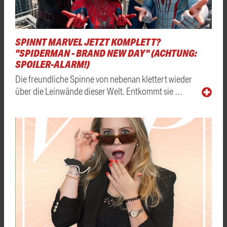
SPINNT MARVEL JETZT KOMPLETT?
"SPIDERMAN - BRAND NEW DAY" (ACHTUNG:
SPOILER-ALARM!)
Die freundliche Spinne von nebenan klettert wieder
über die Leinwände dieser Welt. Entkommt sie …