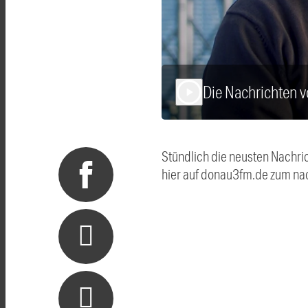
Die Nachrichten 
play_arrow
Stündlich die neusten Nachri
hier auf donau3fm.de zum na