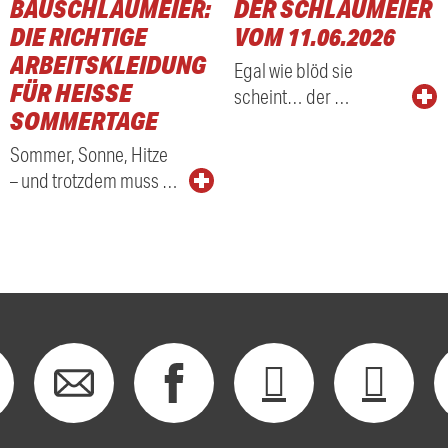
BAUSCHLAUMEIER:
DER SCHLAUMEIER
DIE RICHTIGE
VOM 11.06.2026
ARBEITSKLEIDUNG
Egal wie blöd sie
FÜR HEISSE S
scheint… der …
OMMERTAGE
Sommer, Sonne, Hitze
– und trotzdem muss …