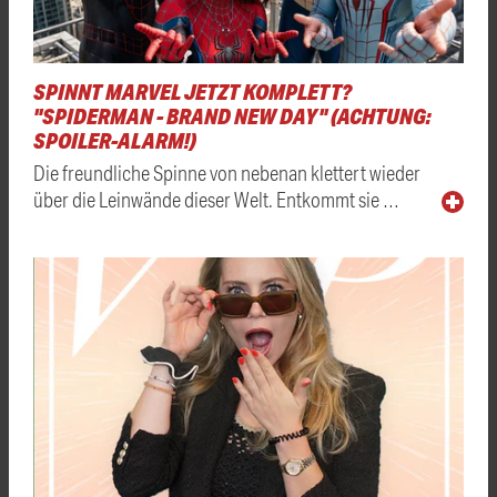
SPINNT MARVEL JETZT KOMPLETT?
"SPIDERMAN - BRAND NEW DAY" (ACHTUNG:
SPOILER-ALARM!)
Die freundliche Spinne von nebenan klettert wieder
über die Leinwände dieser Welt. Entkommt sie …