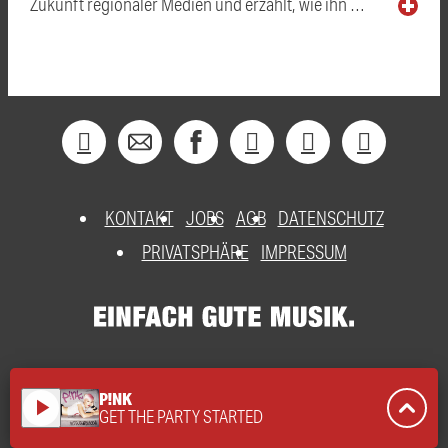
Zukunft regionaler Medien und erzählt, wie ihn …
KONTAKT
JOBS
AGB
DATENSCHUTZ
PRIVATSPHÄRE
IMPRESSUM
P!NK
play_arrow
GET THE PARTY STARTED