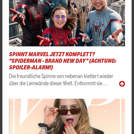
SPINNT MARVEL JETZT KOMPLETT?
"SPIDERMAN - BRAND NEW DAY" (ACHTUNG:
SPOILER-ALARM!)
Die freundliche Spinne von nebenan klettert wieder
über die Leinwände dieser Welt. Entkommt sie …