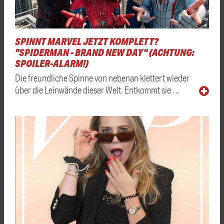
SPINNT MARVEL JETZT KOMPLETT?
"SPIDERMAN - BRAND NEW DAY" (ACHTUNG:
SPOILER-ALARM!)
Die freundliche Spinne von nebenan klettert wieder
über die Leinwände dieser Welt. Entkommt sie …