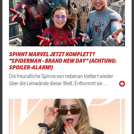
SPINNT MARVEL JETZT KOMPLETT?
"SPIDERMAN - BRAND NEW DAY" (ACHTUNG:
SPOILER-ALARM!)
Die freundliche Spinne von nebenan klettert wieder
über die Leinwände dieser Welt. Entkommt sie …