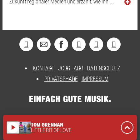
Zukunft regionaler Medien und erzählt, wie ihn …
KONTAKT
JOBS
AGB
DATENSCHUTZ
PRIVATSPHÄRE
IMPRESSUM
TOM GRENNAN
play_arrow
LITTLE BIT OF LOVE