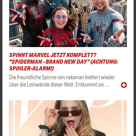
SPINNT MARVEL JETZT KOMPLETT?
"SPIDERMAN - BRAND NEW DAY" (ACHTUNG:
SPOILER-ALARM!)
Die freundliche Spinne von nebenan klettert wieder
über die Leinwände dieser Welt. Entkommt sie …