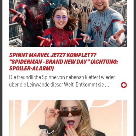
SPINNT MARVEL JETZT KOMPLETT?
"SPIDERMAN - BRAND NEW DAY" (ACHTUNG:
SPOILER-ALARM!)
Die freundliche Spinne von nebenan klettert wieder
über die Leinwände dieser Welt. Entkommt sie …