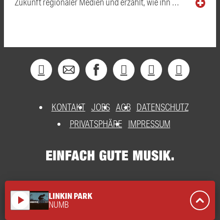
Zukunft regionaler Medien und erzählt, wie ihn …
KONTAKT
JOBS
AGB
DATENSCHUTZ
PRIVATSPHÄRE
IMPRESSUM
LINKIN PARK
play_arrow
NUMB