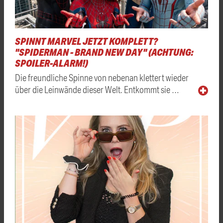
SPINNT MARVEL JETZT KOMPLETT?
"SPIDERMAN - BRAND NEW DAY" (ACHTUNG:
SPOILER-ALARM!)
Die freundliche Spinne von nebenan klettert wieder
über die Leinwände dieser Welt. Entkommt sie …