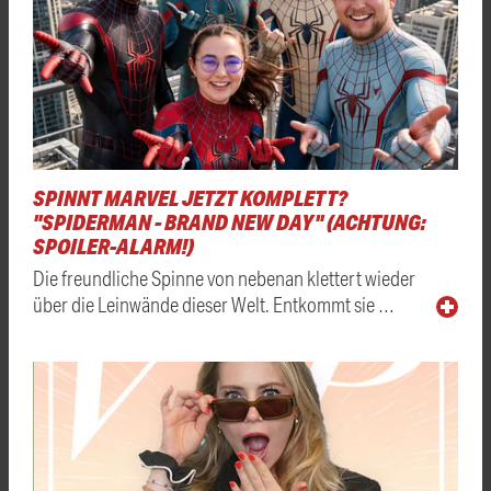
SPINNT MARVEL JETZT KOMPLETT?
"SPIDERMAN - BRAND NEW DAY" (ACHTUNG:
SPOILER-ALARM!)
Die freundliche Spinne von nebenan klettert wieder
über die Leinwände dieser Welt. Entkommt sie …