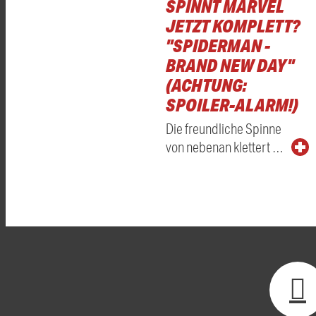
SPINNT MARVEL
JETZT KOMPLETT?
"SPIDERMAN -
BRAND NEW DAY"
(ACHTUNG:
SPOILER-ALARM!)
Die freundliche Spinne
von nebenan klettert …