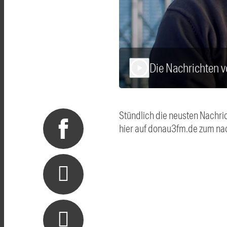
Die Nachrichten
play_arrow
Stündlich die neusten Nachri
hier auf donau3fm.de zum na