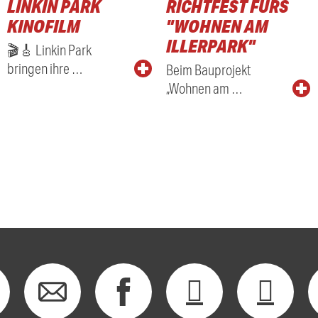
LINKIN PARK
RICHTFEST FÜRS
KINOFILM
"WOHNEN AM
ILLERPARK"
🎬🎸 Linkin Park
bringen ihre …
Beim Bauprojekt
„Wohnen am …