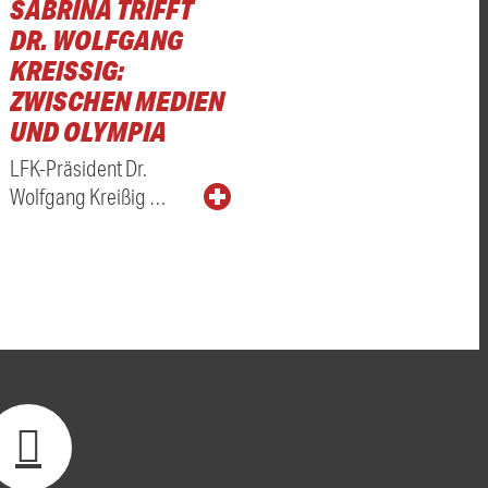
SABRINA TRIFFT
DR. WOLFGANG
KREISSIG: Z
WISCHEN MEDIEN U
ND OLYMPIA
LFK-Präsident Dr.
Wolfgang Kreißig …