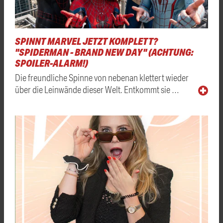
SPINNT MARVEL JETZT KOMPLETT?
"SPIDERMAN - BRAND NEW DAY" (ACHTUNG:
SPOILER-ALARM!)
Die freundliche Spinne von nebenan klettert wieder
über die Leinwände dieser Welt. Entkommt sie …