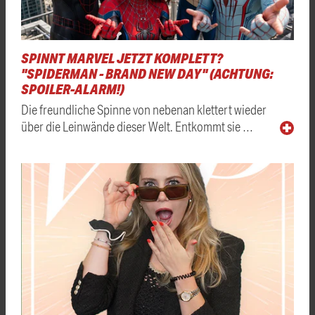
SPINNT MARVEL JETZT KOMPLETT?
"SPIDERMAN - BRAND NEW DAY" (ACHTUNG:
SPOILER-ALARM!)
Die freundliche Spinne von nebenan klettert wieder
über die Leinwände dieser Welt. Entkommt sie …