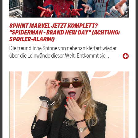
SPINNT MARVEL JETZT KOMPLETT?
"SPIDERMAN - BRAND NEW DAY" (ACHTUNG:
SPOILER-ALARM!)
Die freundliche Spinne von nebenan klettert wieder
über die Leinwände dieser Welt. Entkommt sie …