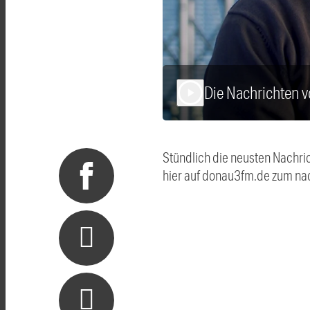
Die Nachrichten 
play_arrow
Stündlich die neusten Nachri
hier auf donau3fm.de zum na