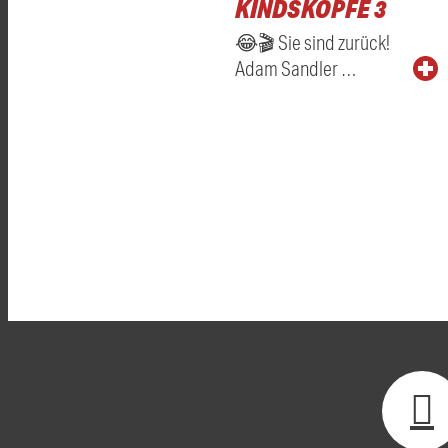
KINDSKÖPFE 3
😂🎬 Sie sind zurück!
Adam Sandler …