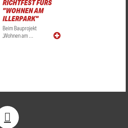
RICHTFEST FÜRS
"WOHNEN AM
ILLERPARK"
Beim Bauprojekt
„Wohnen am …