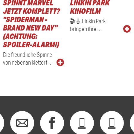
SPINNT MARVEL
LINKIN PARK
JETZT KOMPLETT?
KINOFILM
"SPIDERMAN -
🎬🎸 Linkin Park
BRAND NEW DAY"
bringen ihre …
(ACHTUNG:
SPOILER-ALARM!)
Die freundliche Spinne
von nebenan klettert …