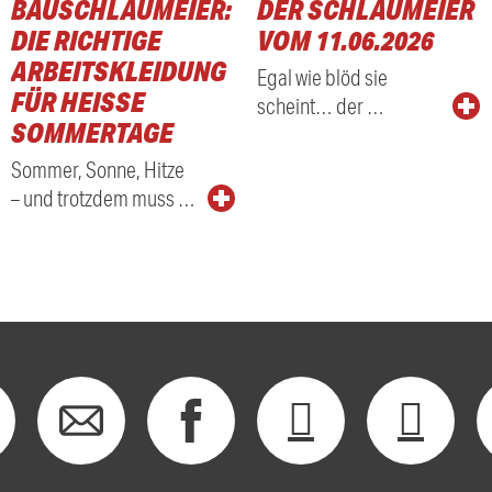
BAUSCHLAUMEIER:
DER SCHLAUMEIER
DIE RICHTIGE
VOM 11.06.2026
ARBEITSKLEIDUNG
Egal wie blöd sie
FÜR HEISSE S
scheint… der …
OMMERTAGE
Sommer, Sonne, Hitze
– und trotzdem muss …