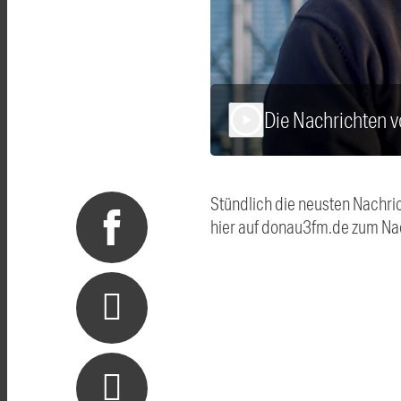
Die Nachrichten 
play_arrow
Stündlich die neusten Nachri
hier auf donau3fm.de zum Na