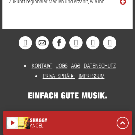
Zukunft regionaler Medien und erzählt, wie ihn …
KONTAKT
JOBS
AGB
DATENSCHUTZ
PRIVATSPHÄRE
IMPRESSUM
SHAGGY
play_arrow
ANGEL