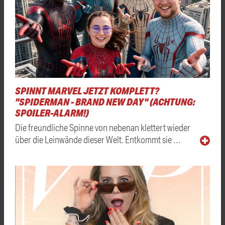
SPINNT MARVEL JETZT KOMPLETT?
"SPIDERMAN - BRAND NEW DAY" (ACHTUNG:
SPOILER-ALARM!)
Die freundliche Spinne von nebenan klettert wieder
über die Leinwände dieser Welt. Entkommt sie …