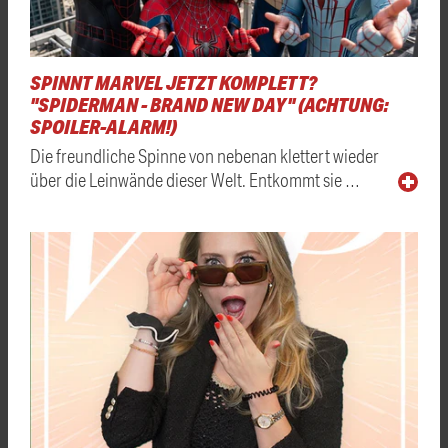
SPINNT MARVEL JETZT KOMPLETT?
"SPIDERMAN - BRAND NEW DAY" (ACHTUNG:
SPOILER-ALARM!)
Die freundliche Spinne von nebenan klettert wieder
über die Leinwände dieser Welt. Entkommt sie …