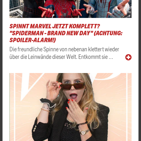
SPINNT MARVEL JETZT KOMPLETT?
"SPIDERMAN - BRAND NEW DAY" (ACHTUNG:
SPOILER-ALARM!)
Die freundliche Spinne von nebenan klettert wieder
über die Leinwände dieser Welt. Entkommt sie …