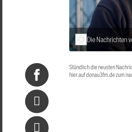
Die Nachrichten 
play_arrow
Stündlich die neusten Nachri
hier auf donau3fm.de zum na