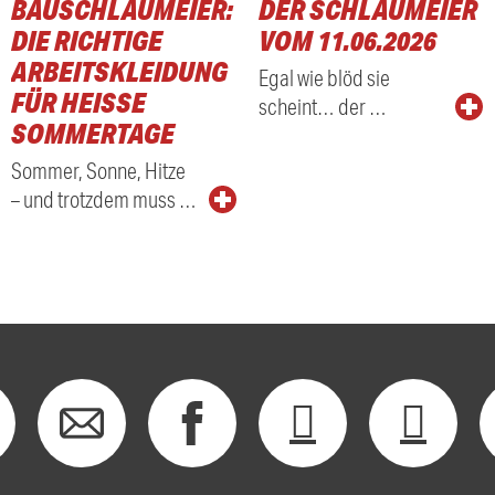
BAUSCHLAUMEIER:
DER SCHLAUMEIER
DIE RICHTIGE
VOM 11.06.2026
ARBEITSKLEIDUNG
Egal wie blöd sie
FÜR HEISSE S
scheint… der …
OMMERTAGE
Sommer, Sonne, Hitze
– und trotzdem muss …