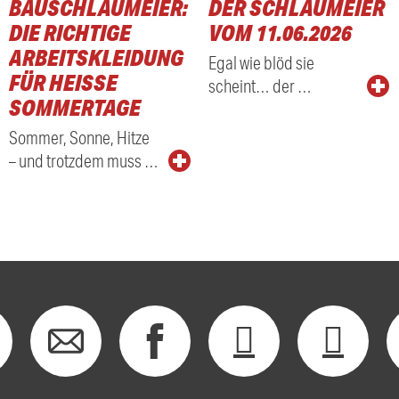
BAUSCHLAUMEIER:
DER SCHLAUMEIER
DIE RICHTIGE
VOM 11.06.2026
ARBEITSKLEIDUNG
Egal wie blöd sie
FÜR HEISSE S
scheint… der …
OMMERTAGE
Sommer, Sonne, Hitze
– und trotzdem muss …