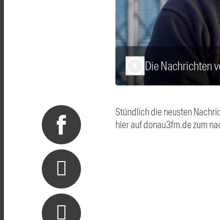
Die Nachrichten 
play_arrow
Stündlich die neusten Nachri
hier auf donau3fm.de zum na