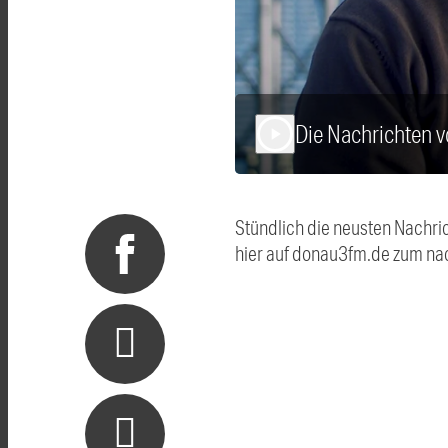
Die Nachrichten 
play_arrow
Stündlich die neusten Nachri
hier auf donau3fm.de zum na