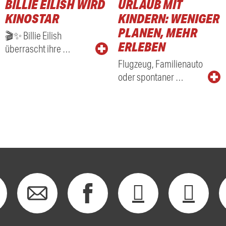
BILLIE EILISH WIRD
URLAUB MIT
KINOSTAR
KINDERN: WENIGER
PLANEN, MEHR
🎬✨ Billie Eilish
ERLEBEN
überrascht ihre …
Flugzeug, Familienauto
oder spontaner …