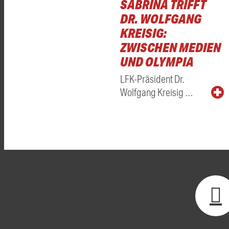
SABRINA TRIFFT
DR. WOLFGANG
KREISIG:
ZWISCHEN MEDIEN
UND OLYMPIA
LFK-Präsident Dr.
Wolfgang Kreisig …