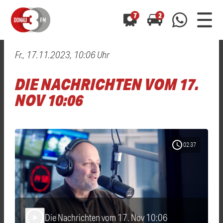
7
2
Fr., 17.11.2023, 10:06 Uhr
0800 0 490 400
arrow_forward
arrow_forward
ALLE ANZEIGEN
ALLE ANZEIGEN
DIE NACHRICHTEN VOM 17.
01520 242 3333
Hast du auch einen Blitzer oder eine Verkehrsbehinderung
Hast du auch einen Blitzer oder eine Verkehrsbehinderung
NOV 10:06
0800 0 490 400
0800 0 490 400
gesehen? Ganz einfach melden - kostenlos unter
gesehen? Ganz einfach melden - kostenlos unter
WhatsApp 01520 242 3333
WhatsApp 01520 242 3333
oder per
oder per
schedule
02:37
Die Nachrichten vom 17. Nov 10:06
play_arrow