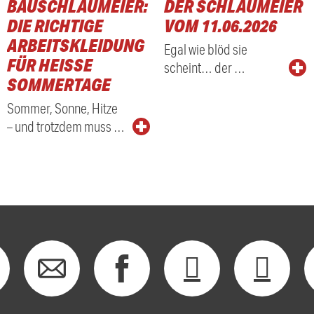
BAUSCHLAUMEIER:
DER SCHLAUMEIER
DIE RICHTIGE
VOM 11.06.2026
ARBEITSKLEIDUNG
Egal wie blöd sie
FÜR HEISSE S
scheint… der …
OMMERTAGE
Sommer, Sonne, Hitze
– und trotzdem muss …