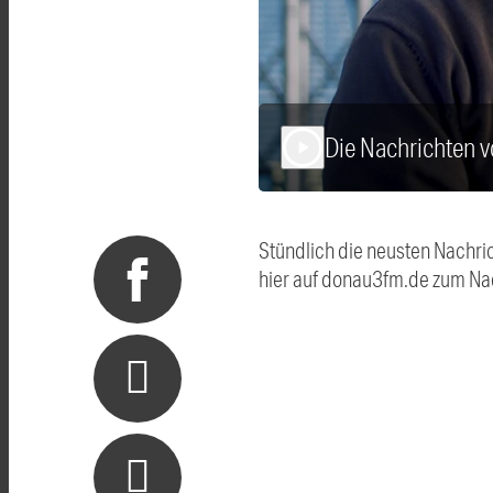
Die Nachrichten 
play_arrow
Stündlich die neusten Nachri
hier auf donau3fm.de zum Na