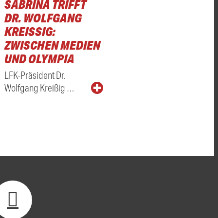
SABRINA TRIFFT
DR. WOLFGANG
KREISSIG: Z
WISCHEN MEDIEN U
ND OLYMPIA
LFK-Präsident Dr.
Wolfgang Kreißig …