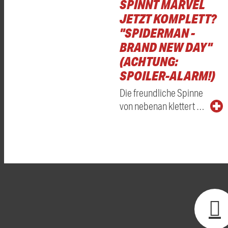
SPINNT MARVEL
JETZT KOMPLETT?
"SPIDERMAN -
BRAND NEW DAY"
(ACHTUNG:
SPOILER-ALARM!)
Die freundliche Spinne
von nebenan klettert …