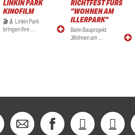
LINKIN PARK
RICHTFEST FÜRS
KINOFILM
"WOHNEN AM
ILLERPARK"
🎬🎸 Linkin Park
bringen ihre …
Beim Bauprojekt
„Wohnen am …