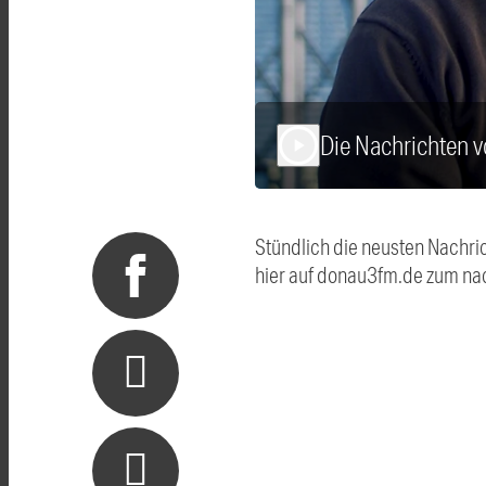
Die Nachrichten
play_arrow
Stündlich die neusten Nachri
hier auf donau3fm.de zum na