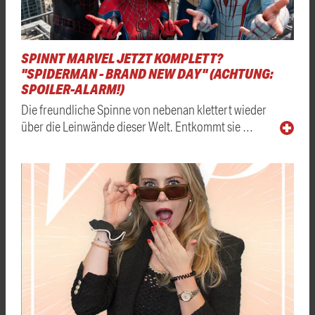
SPINNT MARVEL JETZT KOMPLETT?
"SPIDERMAN - BRAND NEW DAY" (ACHTUNG:
SPOILER-ALARM!)
Die freundliche Spinne von nebenan klettert wieder
über die Leinwände dieser Welt. Entkommt sie …