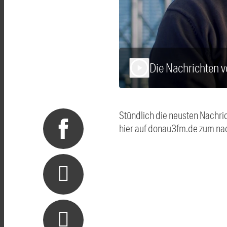
Die Nachrichten
play_arrow
Stündlich die neusten Nachri
hier auf donau3fm.de zum na