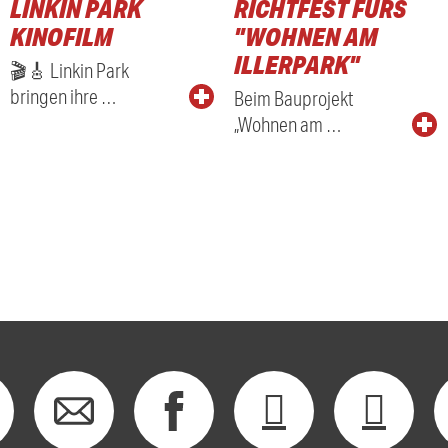
LINKIN PARK
RICHTFEST FÜRS
KINOFILM
"WOHNEN AM
ILLERPARK"
🎬🎸 Linkin Park
bringen ihre …
Beim Bauprojekt
„Wohnen am …