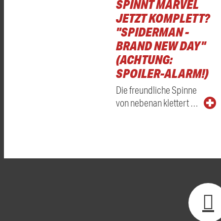
SPINNT MARVEL
JETZT KOMPLETT?
"SPIDERMAN -
BRAND NEW DAY"
(ACHTUNG:
SPOILER-ALARM!)
Die freundliche Spinne
von nebenan klettert …