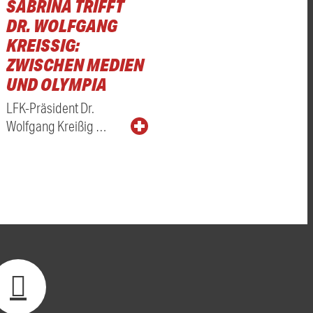
SABRINA TRIFFT
DR. WOLFGANG
KREISSIG: Z
WISCHEN MEDIEN U
ND OLYMPIA
LFK-Präsident Dr.
Wolfgang Kreißig …