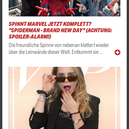
SPINNT MARVEL JETZT KOMPLETT?
"SPIDERMAN - BRAND NEW DAY" (ACHTUNG:
SPOILER-ALARM!)
Die freundliche Spinne von nebenan klettert wieder
über die Leinwände dieser Welt. Entkommt sie …