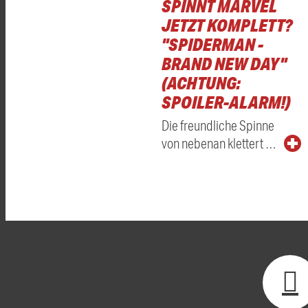
SPINNT MARVEL
JETZT KOMPLETT?
"SPIDERMAN -
BRAND NEW DAY"
(ACHTUNG:
SPOILER-ALARM!)
Die freundliche Spinne
von nebenan klettert …