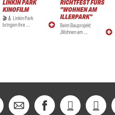
LINKIN PARK
RICHTFEST FÜRS
KINOFILM
"WOHNEN AM
ILLERPARK"
🎬🎸 Linkin Park
bringen ihre …
Beim Bauprojekt
„Wohnen am …