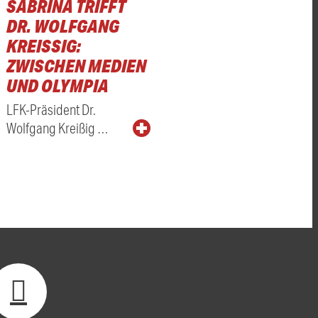
SABRINA TRIFFT
DR. WOLFGANG
KREISSIG: Z
WISCHEN MEDIEN U
ND OLYMPIA
LFK-Präsident Dr.
Wolfgang Kreißig …