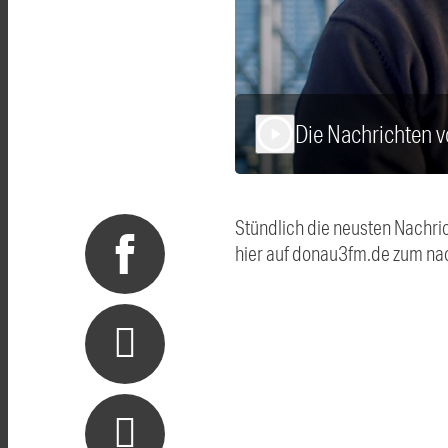
Die Nachrichten 
play_arrow
Stündlich die neusten Nachri
hier auf donau3fm.de zum na