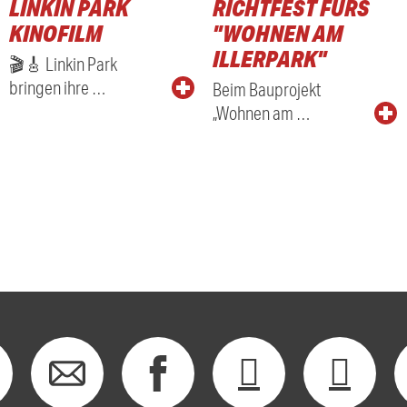
LINKIN PARK
RICHTFEST FÜRS
KINOFILM
"WOHNEN AM
ILLERPARK"
🎬🎸 Linkin Park
bringen ihre …
Beim Bauprojekt
„Wohnen am …