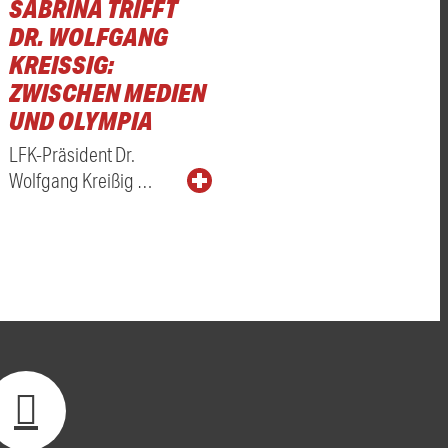
SABRINA TRIFFT
DR. WOLFGANG
KREISSIG: Z
WISCHEN MEDIEN U
ND OLYMPIA
LFK-Präsident Dr.
Wolfgang Kreißig …