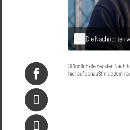
Die Nachrichten 
play_arrow
Stündlich die neusten Nachri
hier auf donau3fm.de zum na