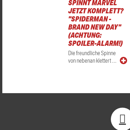
SPINNT MARVEL
JETZT KOMPLETT?
"SPIDERMAN -
BRAND NEW DAY"
(ACHTUNG:
SPOILER-ALARM!)
Die freundliche Spinne
von nebenan klettert …