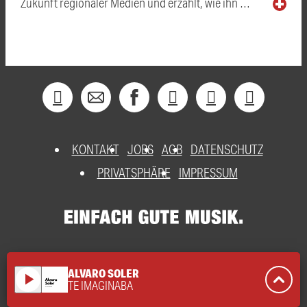
Zukunft regionaler Medien und erzählt, wie ihn …
KONTAKT
JOBS
AGB
DATENSCHUTZ
PRIVATSPHÄRE
IMPRESSUM
ALVARO SOLER
play_arrow
TE IMAGINABA