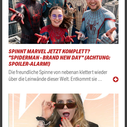
SPINNT MARVEL JETZT KOMPLETT?
"SPIDERMAN - BRAND NEW DAY" (ACHTUNG:
SPOILER-ALARM!)
Die freundliche Spinne von nebenan klettert wieder
über die Leinwände dieser Welt. Entkommt sie …