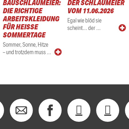
BAUSCHLAUMEIER:
DER SCHLAUMEIER
DIE RICHTIGE
VOM 11.06.2026
ARBEITSKLEIDUNG
Egal wie blöd sie
FÜR HEISSE S
scheint… der …
OMMERTAGE
Sommer, Sonne, Hitze
– und trotzdem muss …