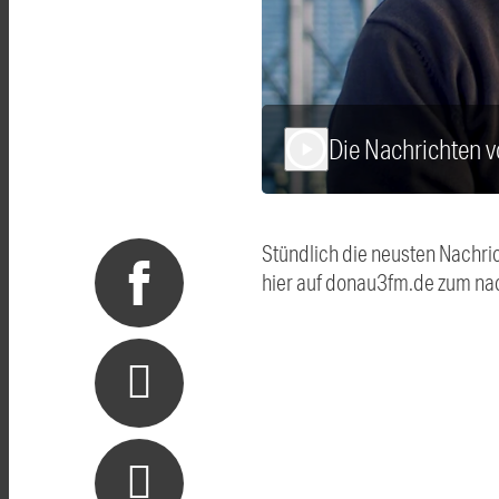
Die Nachrichten 
play_arrow
Stündlich die neusten Nachri
hier auf donau3fm.de zum na