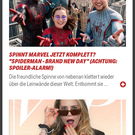
SPINNT MARVEL JETZT KOMPLETT?
"SPIDERMAN - BRAND NEW DAY" (ACHTUNG:
SPOILER-ALARM!)
Die freundliche Spinne von nebenan klettert wieder
über die Leinwände dieser Welt. Entkommt sie …