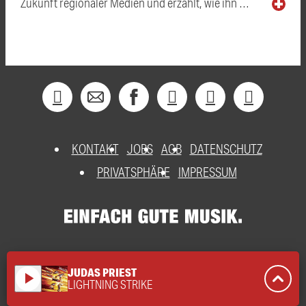
Zukunft regionaler Medien und erzählt, wie ihn …
KONTAKT
JOBS
AGB
DATENSCHUTZ
PRIVATSPHÄRE
IMPRESSUM
JUDAS PRIEST
play_arrow
LIGHTNING STRIKE