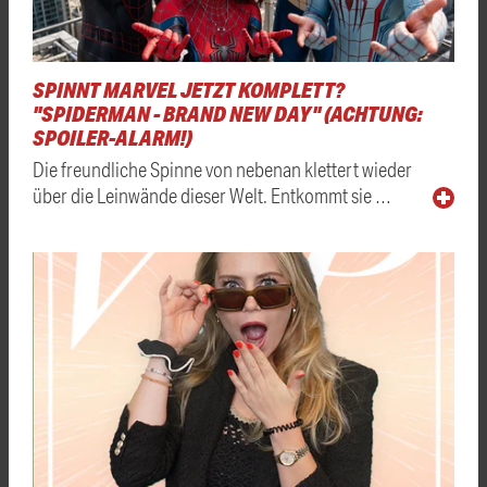
SPINNT MARVEL JETZT KOMPLETT?
"SPIDERMAN - BRAND NEW DAY" (ACHTUNG:
SPOILER-ALARM!)
Die freundliche Spinne von nebenan klettert wieder
über die Leinwände dieser Welt. Entkommt sie …