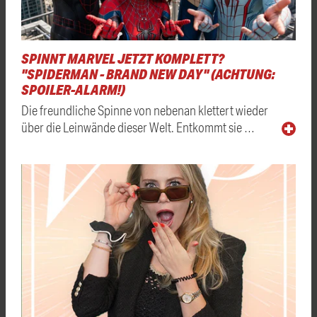
SPINNT MARVEL JETZT KOMPLETT?
"SPIDERMAN - BRAND NEW DAY" (ACHTUNG:
SPOILER-ALARM!)
Die freundliche Spinne von nebenan klettert wieder
über die Leinwände dieser Welt. Entkommt sie …