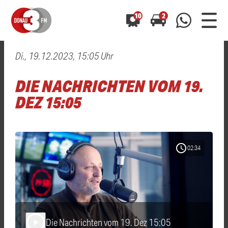
10
2
Di., 19.12.2023, 15:05 Uhr
0800 0 490 400
arrow_forward
arrow_forward
ALLE ANZEIGEN
ALLE ANZEIGEN
DIE NACHRICHTEN VOM 19.
01520 242 3333
Hast du auch einen Blitzer oder eine Verkehrsbehinderung
Hast du auch einen Blitzer oder eine Verkehrsbehinderung
DEZ 15:05
0800 0 490 400
0800 0 490 400
gesehen? Ganz einfach melden - kostenlos unter
gesehen? Ganz einfach melden - kostenlos unter
WhatsApp 01520 242 3333
WhatsApp 01520 242 3333
oder per
oder per
schedule
02:34
Die Nachrichten vom 19. Dez 15:05
play_arrow