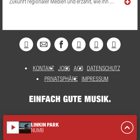
Zukunft regionaler Medien und erzählt, wie ihn …
KONTAKT
JOBS
AGB
DATENSCHUTZ
PRIVATSPHÄRE
IMPRESSUM
LINKIN PARK
play_arrow
NUMB