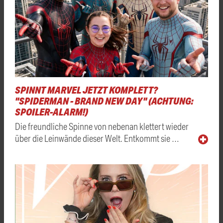
SPINNT MARVEL JETZT KOMPLETT?
"SPIDERMAN - BRAND NEW DAY" (ACHTUNG:
SPOILER-ALARM!)
Die freundliche Spinne von nebenan klettert wieder
über die Leinwände dieser Welt. Entkommt sie …