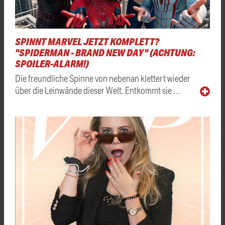
SPINNT MARVEL JETZT KOMPLETT?
"SPIDERMAN - BRAND NEW DAY" (ACHTUNG:
SPOILER-ALARM!)
Die freundliche Spinne von nebenan klettert wieder
über die Leinwände dieser Welt. Entkommt sie …