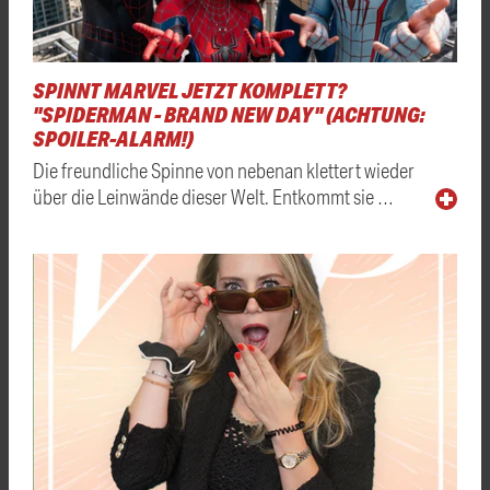
SPINNT MARVEL JETZT KOMPLETT?
"SPIDERMAN - BRAND NEW DAY" (ACHTUNG:
SPOILER-ALARM!)
Die freundliche Spinne von nebenan klettert wieder
über die Leinwände dieser Welt. Entkommt sie …