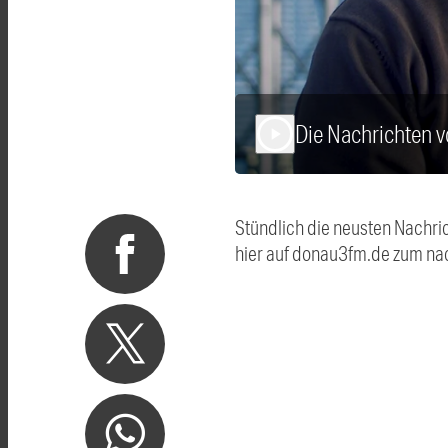
Die Nachrichten 
play_arrow
Stündlich die neusten Nachri
hier auf donau3fm.de zum na