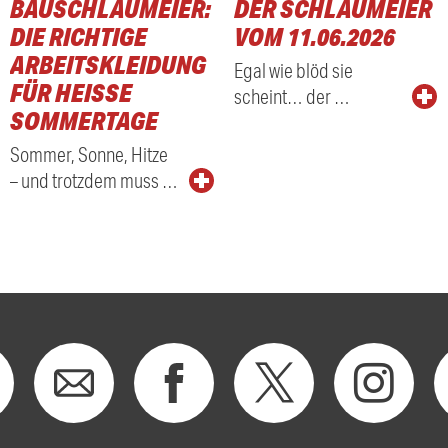
BAUSCHLAUMEIER:
DER SCHLAUMEIER
DIE RICHTIGE
VOM 11.06.2026
ARBEITSKLEIDUNG
Egal wie blöd sie
FÜR HEISSE S
scheint… der …
OMMERTAGE
Sommer, Sonne, Hitze
– und trotzdem muss …