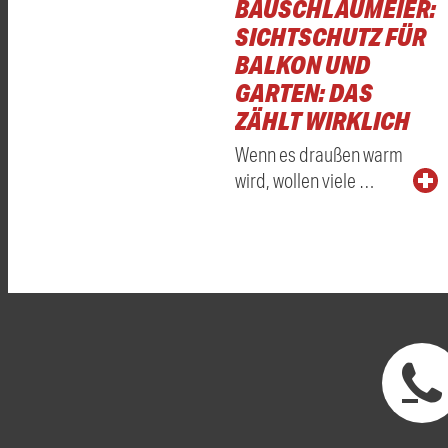
BAUSCHLAUMEIER:
SICHTSCHUTZ FÜR
BALKON UND
GARTEN: DAS
ZÄHLT WIRKLICH
Wenn es draußen warm
wird, wollen viele …