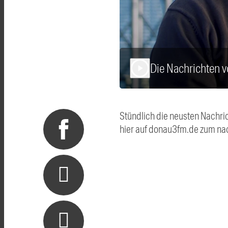
Die Nachrichten 
play_arrow
Stündlich die neusten Nachri
hier auf donau3fm.de zum na