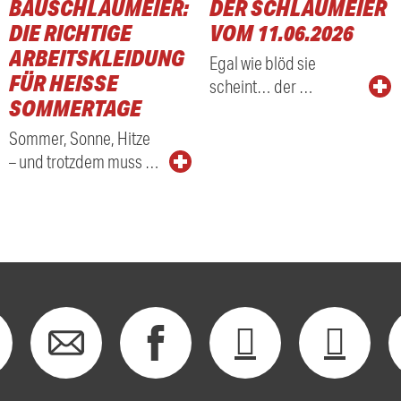
BAUSCHLAUMEIER:
DER SCHLAUMEIER
DIE RICHTIGE
VOM 11.06.2026
ARBEITSKLEIDUNG
Egal wie blöd sie
FÜR HEISSE S
scheint… der …
OMMERTAGE
Sommer, Sonne, Hitze
– und trotzdem muss …