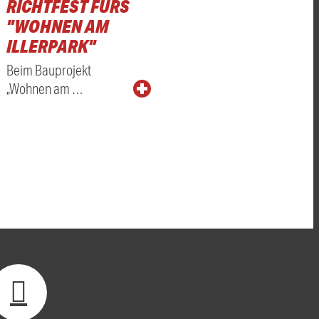
RICHTFEST FÜRS
"WOHNEN AM
ILLERPARK"
Beim Bauprojekt
„Wohnen am …