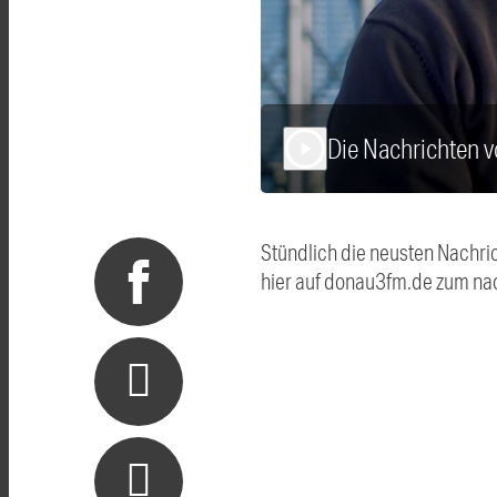
Die Nachrichten
play_arrow
Stündlich die neusten Nachri
hier auf donau3fm.de zum na