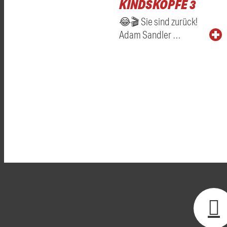
KINDSKÖPFE 3
😂🎬 Sie sind zurück!
Adam Sandler …