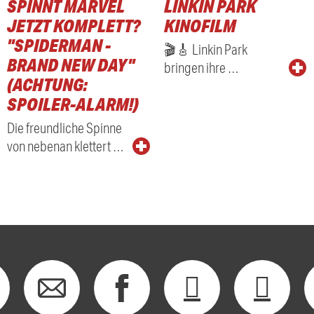
SPINNT MARVEL
LINKIN PARK
JETZT KOMPLETT?
KINOFILM
"SPIDERMAN -
🎬🎸 Linkin Park
BRAND NEW DAY"
bringen ihre …
(ACHTUNG:
SPOILER-ALARM!)
Die freundliche Spinne
von nebenan klettert …