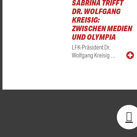
SABRINA TRIFFT
DR. WOLFGANG
KREISIG:
ZWISCHEN MEDIEN
UND OLYMPIA
LFK-Präsident Dr.
Wolfgang Kreisig …