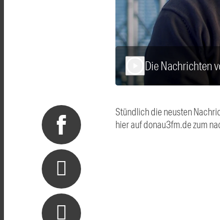
Die Nachrichten
play_arrow
Stündlich die neusten Nachri
hier auf donau3fm.de zum na