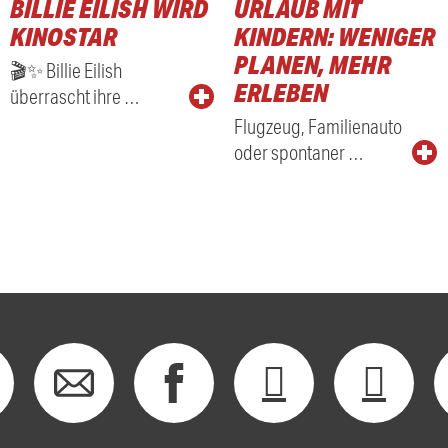
BILLIE EILISH WIRD
URLAUB MIT
KINOSTAR
KINDERN: WENIGER
PLANEN, MEHR
🎬✨ Billie Eilish
ERLEBEN
überrascht ihre …
Flugzeug, Familienauto
oder spontaner …