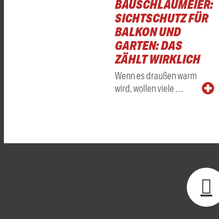
BAUSCHLAUMEIER:
SICHTSCHUTZ FÜR
BALKON UND
GARTEN: DAS
ZÄHLT WIRKLICH
Wenn es draußen warm
wird, wollen viele …