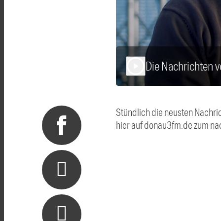
Die Nachrichten 
play_arrow
Stündlich die neusten Nachri
hier auf donau3fm.de zum na