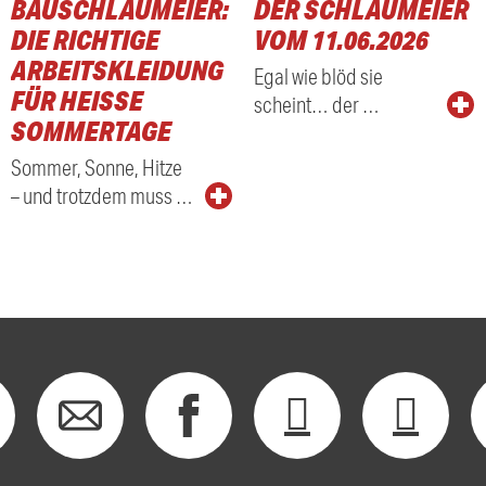
BAUSCHLAUMEIER:
DER SCHLAUMEIER
DIE RICHTIGE
VOM 11.06.2026
ARBEITSKLEIDUNG
Egal wie blöd sie
FÜR HEISSE S
scheint… der …
OMMERTAGE
Sommer, Sonne, Hitze
– und trotzdem muss …